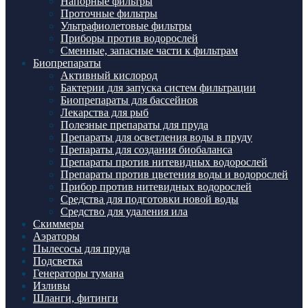
Напорные фильтры
Проточные фильтры
Ультрафиолетовые фильтры
Приборы против водорослей
Сменные, запасные части к фильтрам
Биопрепараты
Активный кислород
Бактерии для запуска систем фильтрации
Биопрепараты для бассейнов
Лекарства для рыб
Полезные препараты для пруда
Препараты для осветления воды в пруду
Препараты для создания биобаланса
Препараты против нитевидных водорослей
Препараты против цветения воды и водорослей
Прибор против нитевидных водорослей
Средства для подготовки новой воды
Средство для удаления ила
Скиммеры
Аэраторы
Пылесосы для пруда
Подсветка
Генераторы тумана
Изливы
Шланги, фитинги