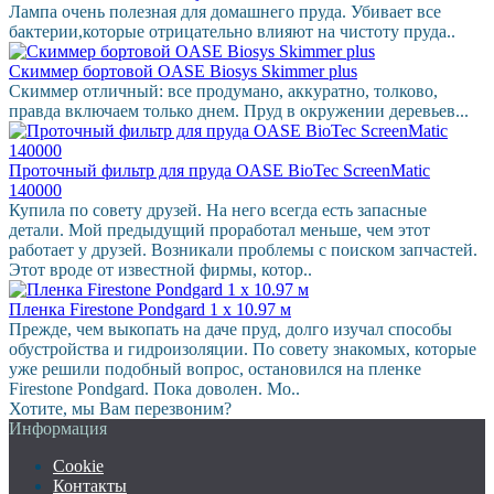
Лампа очень полезная для домашнего пруда. Убивает все
бактерии,которые отрицательно влияют на чистоту пруда..
Скиммер бортовой OASE Biosys Skimmer plus
Скиммер отличный: все продумано, аккуратно, толково,
правда включаем только днем. Пруд в окружении деревьев...
Проточный фильтр для пруда OASE BioTec ScreenMatic
140000
Купила по совету друзей. На него всегда есть запасные
детали. Мой предыдущий проработал меньше, чем этот
работает у друзей. Возникали проблемы с поиском запчастей.
Этот вроде от известной фирмы, котор..
Пленка Firestone Pondgard 1 х 10.97 м
Прежде, чем выкопать на даче пруд, долго изучал способы
обустройства и гидроизоляции. По совету знакомых, которые
уже решили подобный вопрос, остановился на пленке
Firestone Pondgard. Пока доволен. Мо..
Хотите, мы Вам перезвоним?
Информация
Cookie
Контакты