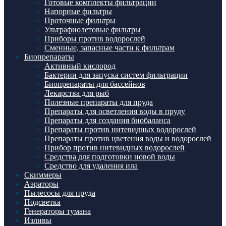
Готовые комплекты фильтрации
Напорные фильтры
Проточные фильтры
Ультрафиолетовые фильтры
Приборы против водорослей
Сменные, запасные части к фильтрам
Биопрепараты
Активный кислород
Бактерии для запуска систем фильтрации
Биопрепараты для бассейнов
Лекарства для рыб
Полезные препараты для пруда
Препараты для осветления воды в пруду
Препараты для создания биобаланса
Препараты против нитевидных водорослей
Препараты против цветения воды и водорослей
Прибор против нитевидных водорослей
Средства для подготовки новой воды
Средство для удаления ила
Скиммеры
Аэраторы
Пылесосы для пруда
Подсветка
Генераторы тумана
Изливы