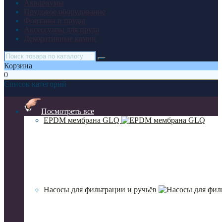
Аквариумы
Прудовое оборудование
Фонтаны и пруды
Аксессуары для пруда
Декоративные камни
Корзина
0
Список категорий
Посмотреть все
EPDM мембрана GLQ
Насосы для фильтрации и ручьёв