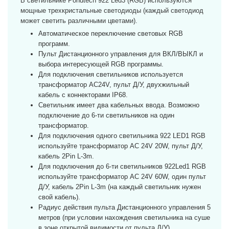
В светильнике Pondtech 922 Led3 (RGB) используются
мощные трехкристальные светодиоды (каждый светодиод
может светить различными цветами).
Автоматическое переключение световых RGB
программ.
Пульт Дистанционного управления для ВКЛ/ВЫКЛ и
выбора интересующей RGB программы.
Для подключения светильников используется
трансформатор AC24V, пульт Д/У, двухжильный
кабель с коннекторами IP68.
Светильник имеет два кабельных ввода. Возможно
подключение до 6-ти светильников на один
трансформатор.
Для подключения одного светильника 922 LED1 RGB
используйте трансформатор AC 24V 20W, пульт Д/У,
кабель 2Pin L-3m.
Для подключения до 6-ти светильников 922Led1 RGB
используйте трансформатор AC 24V 60W, один пульт
Д/У, кабель 2Pin L-3m (на каждый светильник нужен
свой кабель).
Радиус действия пульта Дистанционного управления 5
метров (при условии нахождения светильника на суше
в зоне открытой видимости от пульта Д/У).