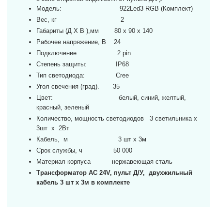
Модель: 922Led3 RGB (Комплект)
Вес, кг 2
Габариты (Д Х В ),мм 80 х 90 х 140
Рабочее напряжение, В 24
Подключение 2 pin
Степень защиты: IP68
Тип светодиода: Cree
Угол свечения (град). 35
Цвет: белый, синий, желтый,
красный, зеленый
Количество, мощность светодиодов 3 светильника х
3шт х 2Вт
Кабель, м 3 шт х 3м
Срок службы, ч 50 000
Материал корпуса нержавеющая сталь
Трансформатор AC 24V, пульт Д/У, двухжильный
кабель 3 шт х 3м в комплекте