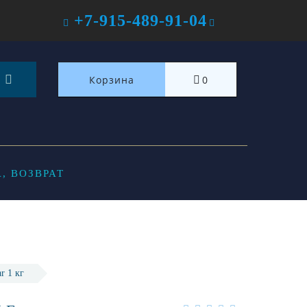
+7-915-489-91-04
Корзина
0
, ВОЗВРАТ
r 1 кг