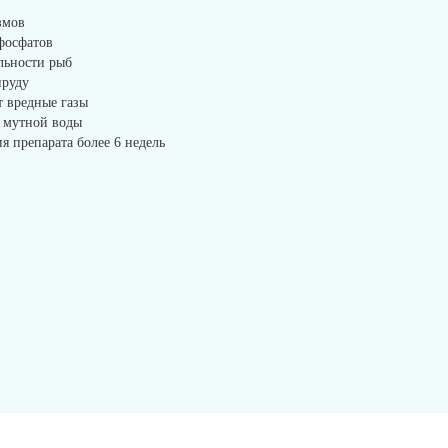
змов
 фосфатов
ельности рыб
пруду
т вредные газы
и мутной воды
я препарата более 6 недель