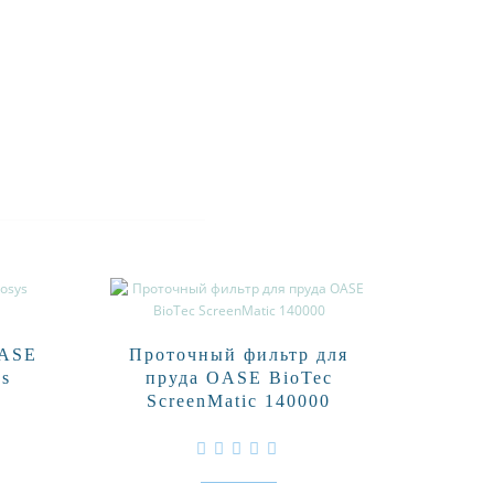
OASE
Проточный фильтр для
Пленк
us
пруда OASE BioTec
ScreenMatic 140000