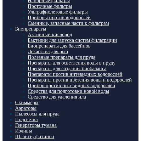
Напорные фильтры
Проточные фильтры
Ультрафиолетовые фильтры
Приборы против водорослей
Сменные, запасные части к фильтрам
Биопрепараты
Активный кислород
Бактерии для запуска систем фильтрации
Биопрепараты для бассейнов
Лекарства для рыб
Полезные препараты для пруда
Препараты для осветления воды в пруду
Препараты для создания биобаланса
Препараты против нитевидных водорослей
Препараты против цветения воды и водорослей
Прибор против нитевидных водорослей
Средства для подготовки новой воды
Средство для удаления ила
Скиммеры
Аэраторы
Пылесосы для пруда
Подсветка
Генераторы тумана
Изливы
Шланги, фитинги