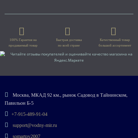
100% Гарантия на
Быстрая доставка
Качественный товар
продаваемый товар
по всей стране
большой ассортимент
Москва, МКАД 92 км., рынок Садовод в Тайнинском,
Павильон Б-5
+7-915-489-91-04
support@vodny-mir.ru
somartov2007