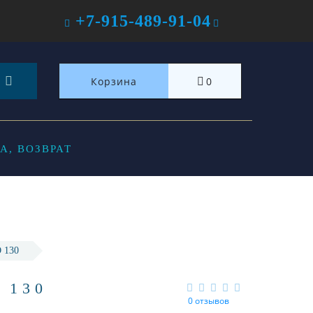
+7-915-489-91-04
Корзина
0
А, ВОЗВРАТ
 130
 130
0 отзывов