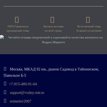
100% Гарантия на
Быстрая доставка
Качественный товар
продаваемый товар
по всей стране
большой ассортимент
Москва, МКАД 92 км., рынок Садовод в Тайнинском,
Павильон Б-5
+7-915-489-91-04
support@vodny-mir.ru
somartov2007