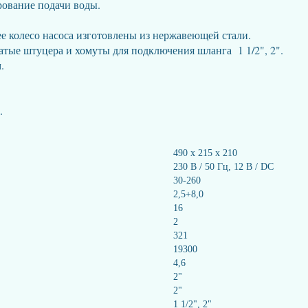
рование подачи воды.
ее колесо насоса изготовлены из нержавеющей стали.
атые штуцера и хомуты для подключения шланга 1 1/2", 2".
м.
В.
490 x 215 x 210
230 В / 50 Гц, 12 В / DC
30-260
2,5+8,0
16
2
321
19300
4,6
2"
2"
1 1/2", 2"