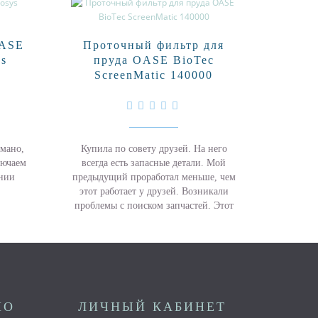
OASE
Проточный фильтр для
Пленк
us
пруда OASE BioTec
ScreenMatic 140000
мано,
Купила по совету друзей. На него
Прежде,
лючаем
всегда есть запасные детали. Мой
долго из
ении
предыдущий проработал меньше, чем
гидроиз
этот работает у друзей. Возникали
кото
проблемы с поиском запчастей. Этот
вопро
вроде от известной фирмы, котор..
Firest
НО
ЛИЧНЫЙ КАБИНЕТ