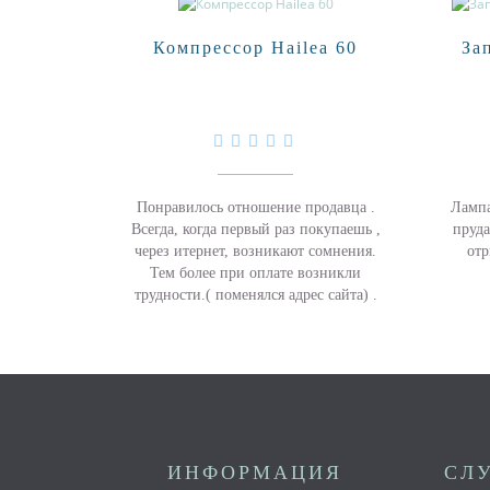
Компрессор Hailea 60
За
Понравилось отношение продавца .
Лампа
Всегда, когда первый раз покупаешь ,
пруда
через итернет, возникают сомнения.
отр
Тем более при оплате возникли
трудности.( поменялся адрес сайта) .
Но продавец вышел на меня по..
ИНФОРМАЦИЯ
СЛ