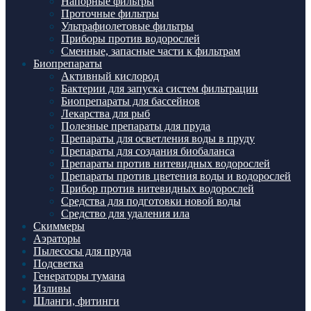
Напорные фильтры
Проточные фильтры
Ультрафиолетовые фильтры
Приборы против водорослей
Сменные, запасные части к фильтрам
Биопрепараты
Активный кислород
Бактерии для запуска систем фильтрации
Биопрепараты для бассейнов
Лекарства для рыб
Полезные препараты для пруда
Препараты для осветления воды в пруду
Препараты для создания биобаланса
Препараты против нитевидных водорослей
Препараты против цветения воды и водорослей
Прибор против нитевидных водорослей
Средства для подготовки новой воды
Средство для удаления ила
Скиммеры
Аэраторы
Пылесосы для пруда
Подсветка
Генераторы тумана
Изливы
Шланги, фитинги