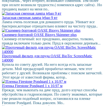
покупаешь , через итернет, возникают сомнения. Тем более
при оплате возникли трудности.( поменялся адрес сайта) . Но
продавец вышел на меня по..
Запасная сменная лампа jebao 9 вт
Лампа очень полезная для домашнего пруда. Убивает все
бактерии,которые отрицательно влияют на чистоту пруда..
Скиммер бортовой OASE Biosys Skimmer plus
Скиммер отличный: все продумано, аккуратно, толково,
правда включаем только днем. Пруд в окружении деревьев...
Проточный фильтр для пруда OASE BioTec ScreenMatic
140000
Купила по совету друзей. На него всегда есть запасные
детали. Мой предыдущий проработал меньше, чем этот
работает у друзей. Возникали проблемы с поиском запчастей.
Этот вроде от известной фирмы, котор..
Пленка Firestone Pondgard 1 х 10.97 м
Прежде, чем выкопать на даче пруд, долго изучал способы
обустройства и гидроизоляции. По совету знакомых, которые
уже решили подобный вопрос, остановился на пленке
Firestone Pondgard. Пока доволен. Мо..