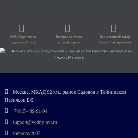
100% Гарантия на
Быстрая доставка
Качественный товар
продаваемый товар
по всей стране
большой ассортимент
Москва, МКАД 92 км., рынок Садовод в Тайнинском,
Павильон Б-5
+7-915-489-91-04
support@vodny-mir.ru
somartov2007