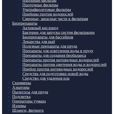
Напорные фильтры
Проточные фильтры
Ультрафиолетовые фильтры
Приборы против водорослей
Сменные, запасные части к фильтрам
Биопрепараты
Активный кислород
Бактерии для запуска систем фильтрации
Биопрепараты для бассейнов
Лекарства для рыб
Полезные препараты для пруда
Препараты для осветления воды в пруду
Препараты для создания биобаланса
Препараты против нитевидных водорослей
Препараты против цветения воды и водорослей
Прибор против нитевидных водорослей
Средства для подготовки новой воды
Средство для удаления ила
Скиммеры
Аэраторы
Пылесосы для пруда
Подсветка
Генераторы тумана
Изливы
Шланги, фитинги