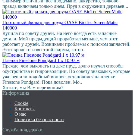
Скиммер отличный: все продумано, аккуратно, толково,
правда включаем только днем. Пруд в окружении деревьев...
Проточный фильтр для пруда OASE BioTec ScreenMatic
140000
Купила по совету друзей. На него всегда есть запасные
детали. Мой предыдущий проработал меньше, чем этот
работает у друзей. Возникали проблемы с поиском запчастей.
Этот вроде от известной фирмы, котор..
Пленка Firestone Pondgard 1 х 10.97 м
Прежде, чем выкопать на даче пруд, долго изучал способы
обустройства и гидроизоляции. По совету знакомых, которые
уже решили подобный вопрос, остановился на пленке
Firestone Pondgard. Пока доволен. Мо..
Хотите, мы Вам перезвоним?
Информация
Cookie
Контакты
О нас
Политика безопасности
Служба поддержки