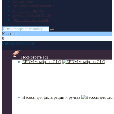
Аквариумы
Прудовое оборудование
Фонтаны и пруды
Аксессуары для пруда
Декоративные камни
Корзина
0
Список категорий
Посмотреть все
EPDM мембрана GLQ
Насосы для фильтрации и ручьёв