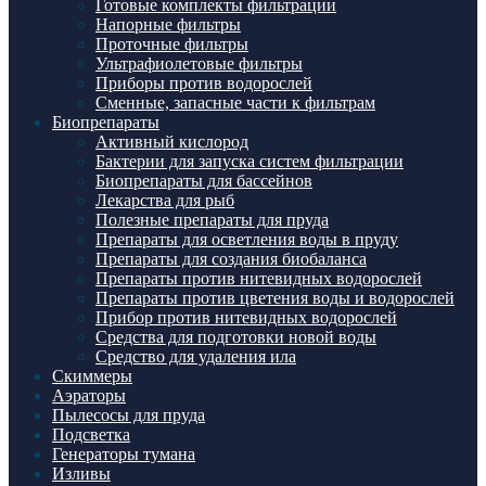
Готовые комплекты фильтрации
Напорные фильтры
Проточные фильтры
Ультрафиолетовые фильтры
Приборы против водорослей
Сменные, запасные части к фильтрам
Биопрепараты
Активный кислород
Бактерии для запуска систем фильтрации
Биопрепараты для бассейнов
Лекарства для рыб
Полезные препараты для пруда
Препараты для осветления воды в пруду
Препараты для создания биобаланса
Препараты против нитевидных водорослей
Препараты против цветения воды и водорослей
Прибор против нитевидных водорослей
Средства для подготовки новой воды
Средство для удаления ила
Скиммеры
Аэраторы
Пылесосы для пруда
Подсветка
Генераторы тумана
Изливы