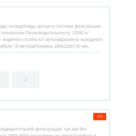
воды на водопады, ручьи и системы фильтрации.
технологии.Производительность 12000 л/
водяного столба 6,5 метровДиаметр выходного
кабеля 10 метровРазмеры 280х220х135 мм..
-6%
редварительной фильтрации, так как без
сос OME 8000 изготовлен из износостойких и