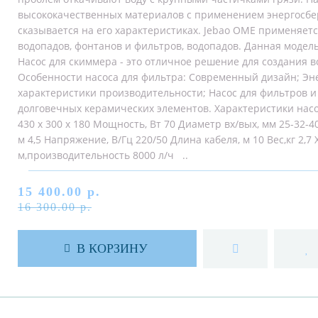
высококачественных материалов с применением энергосбе
сказывается на его характеристиках. Jebao OME применяетс
водопадов, фонтанов и фильтров, водопадов. Данная модел
Насос для скиммера - это отличное решение для создания
Особенности насоса для фильтра: Современный дизайн; Э
характеристики производительности; Насос для фильтров 
долговечных керамических элементов. Характеристики нас
430 х 300 х 180 Мощность, Вт 70 Диаметр вх/вых, мм 25-32-
м 4,5 Напряжение, В/Гц 220/50 Длина кабеля, м 10 Вес,кг 2,7
м,производительность 8000 л/ч ..
15 400.00 р.
16 300.00 р.
В КОРЗИНУ