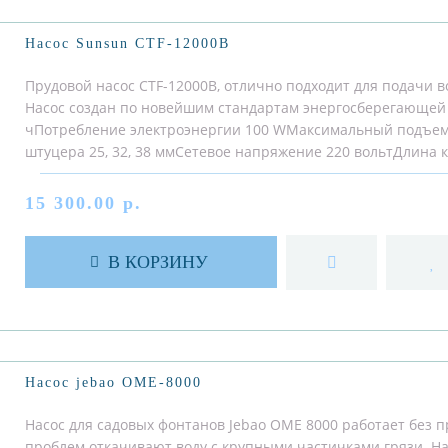
Насос Sunsun CTF-12000B
Прудовой насос CTF-12000B, отлично подходит для подачи 
Насос создан по новейшим стандартам энергосберегающей 
чПотребление электроэнергии 100 WМаксимальный подъем 
штуцера 25, 32, 38 ммСетевое напряжение 220 вольтДлина 
15 300.00 р.
В КОРЗИНУ
Насос jebao ОМЕ-8000
Насос для садовых фонтанов Jebao OME 8000 работает без п
проблем откачивают воду с крупными частичками грязи. На