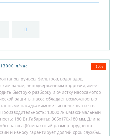
13000 л/час
-16%
онтанов, ручьев, фильтров, водопадов,
ским валом, неподверженным коррозии;имеет
одить быструю разборку и очистку насосамотор
ической защиты.насос обладает возможностью
онтанными насадкамиможет использоваться в
0:Производительность: 13000 л/ч.Максимальный
ость: 180 Вт.Габариты: 305x170x180 мм, Длина
лужбы насоса.)Компактный размер прудового
озии и износу гарантирует долгий срок службы...