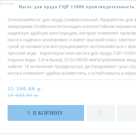
Насос для пруда CQP 15000 производительность 
ОписаниеНасос для пруда универсальный. Разработан для ф
аквариумов Особенности:оснащен износостойким керамиче
надежную удобную конструкцию, которая позволяет произв
насоса надёжно изолирован и имеет высокий класс электр
сухой установки (см.инструкцию)могут использоваться с ф
пресной воде. Характеристики насоса для пруда CQP-1500
подъем воды: 5.8 м.Выход 25/32/38/50 ммПотребляемая мощн
кабеля: 10 м.Наличие предфильтра: да (продлевает срок с
насоса позволяет удобно разместить, а устойчивость к корр
15 500.00 р.
18 490.00 р.
В КОРЗИНУ