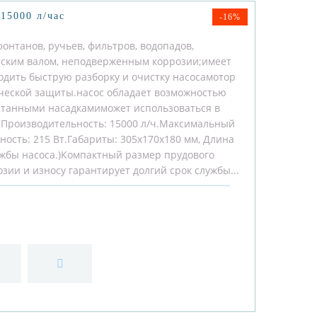
15000 л/час
-16%
онтанов, ручьев, фильтров, водопадов,
ским валом, неподверженным коррозии;имеет
одить быструю разборку и очистку насосамотор
ической защиты.насос обладает возможностью
онтанными насадкамиможет использоваться в
0:Производительность: 15000 л/ч.Максимальный
ость: 215 Вт.Габариты: 305x170x180 мм, Длина
лужбы насоса.)Компактный размер прудового
озии и износу гарантирует долгий срок службы...