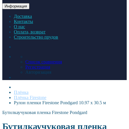
Информация
Доставка
Контакты
О нас
Оплата, возврат
Строительство прудов
Список сравнения
Регистрация
Авторизация
Плёнка
Плёнка Firestone
Рулон пленки Firestone Pondgard 10.97 х 30.5 м
Бутилкаучуковая пленка Firestone Pondgard
Бутилкаучуковая пленка