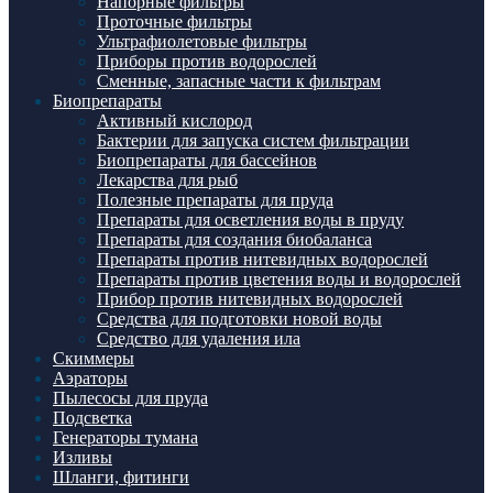
Напорные фильтры
Проточные фильтры
Ультрафиолетовые фильтры
Приборы против водорослей
Сменные, запасные части к фильтрам
Биопрепараты
Активный кислород
Бактерии для запуска систем фильтрации
Биопрепараты для бассейнов
Лекарства для рыб
Полезные препараты для пруда
Препараты для осветления воды в пруду
Препараты для создания биобаланса
Препараты против нитевидных водорослей
Препараты против цветения воды и водорослей
Прибор против нитевидных водорослей
Средства для подготовки новой воды
Средство для удаления ила
Скиммеры
Аэраторы
Пылесосы для пруда
Подсветка
Генераторы тумана
Изливы
Шланги, фитинги