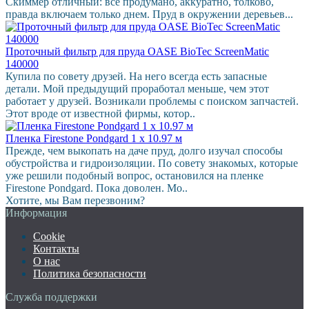
Скиммер отличный: все продумано, аккуратно, толково,
правда включаем только днем. Пруд в окружении деревьев...
Проточный фильтр для пруда OASE BioTec ScreenMatic
140000
Купила по совету друзей. На него всегда есть запасные
детали. Мой предыдущий проработал меньше, чем этот
работает у друзей. Возникали проблемы с поиском запчастей.
Этот вроде от известной фирмы, котор..
Пленка Firestone Pondgard 1 х 10.97 м
Прежде, чем выкопать на даче пруд, долго изучал способы
обустройства и гидроизоляции. По совету знакомых, которые
уже решили подобный вопрос, остановился на пленке
Firestone Pondgard. Пока доволен. Мо..
Хотите, мы Вам перезвоним?
Информация
Cookie
Контакты
О нас
Политика безопасности
Служба поддержки