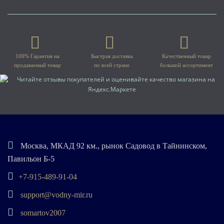
100% Гарантия на
Быстрая доставка
Качественный товар
продаваемый товар
по всей стране
большой ассортимент
Москва, МКАД 92 км., рынок Садовод в Тайнинском,
Павильон Б-5
+7-915-489-91-04
support@vodny-mir.ru
somartov2007