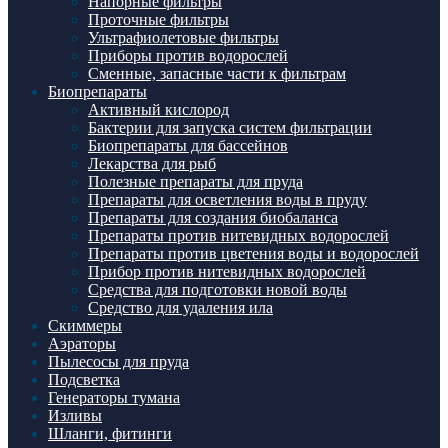
Напорные фильтры
Проточные фильтры
Ультрафиолетовые фильтры
Приборы против водорослей
Сменные, запасные части к фильтрам
Биопрепараты
Активный кислород
Бактерии для запуска систем фильтрации
Биопрепараты для бассейнов
Лекарства для рыб
Полезные препараты для пруда
Препараты для осветления воды в пруду
Препараты для создания биобаланса
Препараты против нитевидных водорослей
Препараты против цветения воды и водорослей
Прибор против нитевидных водорослей
Средства для подготовки новой воды
Средство для удаления ила
Скиммеры
Аэраторы
Пылесосы для пруда
Подсветка
Генераторы тумана
Изливы
Шланги, фитинги