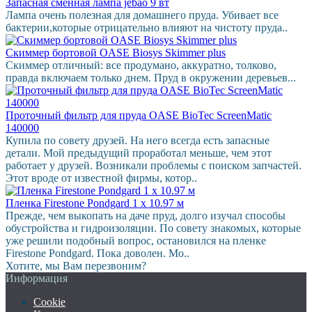
Запасная сменная лампа jebao 9 вт
Лампа очень полезная для домашнего пруда. Убивает все
бактерии,которые отрицательно влияют на чистоту пруда..
Скиммер бортовой OASE Biosys Skimmer plus
Скиммер отличный: все продумано, аккуратно, толково,
правда включаем только днем. Пруд в окружении деревьев...
Проточный фильтр для пруда OASE BioTec ScreenMatic
140000
Купила по совету друзей. На него всегда есть запасные
детали. Мой предыдущий проработал меньше, чем этот
работает у друзей. Возникали проблемы с поиском запчастей.
Этот вроде от известной фирмы, котор..
Пленка Firestone Pondgard 1 х 10.97 м
Прежде, чем выкопать на даче пруд, долго изучал способы
обустройства и гидроизоляции. По совету знакомых, которые
уже решили подобный вопрос, остановился на пленке
Firestone Pondgard. Пока доволен. Мо..
Хотите, мы Вам перезвоним?
Информация
Cookie